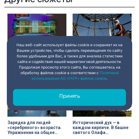
Наш веб-сайт использует файлы cookie и сохраняет их на
Вашем устройстве, чтобы сделать перемещения по сайту
Прототип № 8. Искусство,
На адреналине! Лучшие
более удобными для Вас, а также для анализа статистики
вдохновлённое
каскадёры России с шоу в
сайта и содействия нашей маркетинговой деятельности.
творчеством Сергея
Петербурге
Продолжая просмотр этого сайта, Вы соглашаетесь на
Курёхина
обработку файлов cookie в соответствии с
Политикой
27 июня 2025
07:45
27 июня 2025
07:45
использования АО «ГАТР» файлов cookie
.
Принять
Зарядка для людей
Исторический дух — в
«серебряного» возраста.
каждом кирпиче. В башне
Упражнения на общее
святого Олафа
укрепление организма и
завершился ремонт