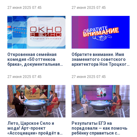
театра и кино Андрей
Государственного музея
Носков
истории Санкт-Петербурга
27 июня 2025
07:45
27 июня 2025
07:45
Откровенная семейная
Обратите внимание. Имя
комедия «50 оттенков
знаменитого советского
брака», документальная
архитектора Ноя Троцкого
история «Черкизон. Ад и
в истории и на карте
рай новой России»,
Санкт-Петербурга
27 июня 2025
07:45
27 июня 2025
07:45
альманах «Че о че» —
лучшие работы Конкурса
короткометражного кино
Московского
Художественного театра.
Сериальные премьеры
этой недели
Лето, Царское Село и
Результаты ЕГЭ на
мода! Арт-проект
порадовали — как помочь
«Ассоциации» пройдёт в
ребёнку справиться с