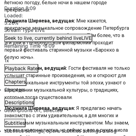
/
летнюю погоду, белые ночи в нашем городе
Duration
8:09
прекрасны.
Loaded
:
Людмила Ширяева, ведущая:
Мне кажется,
3.26%
прекрасное музыкальное сопровождение Петербурга
Stream Type
LIVE
в эту пору – музыка эпохи барокко. Тем более, что в
Seek to live, currently behind live
LIVE
эти дни в Петербургской филармонии проходит
Remaining Time
-
8:09
первый фестиваль старинной музыки «Барокко в
белую ночь».
1x
Тимофей Зудин, ведущий:
Playback Rate
Гости фестиваля не только
услышат старинные произведения, но и откроют для
Chapters
себя музыкальные инструменты той эпохи, узнают о
Chapters
зарождении музыкальной культуры, о традициях,
которые тогда существовали.
Descriptions
Людмила Ширяева, ведущая:
Я предлагаю начать
descriptions off
, selected
знакомство с этим удивительным, а для многих и
незнакомым музыкальным инструментом. Мы знаем,
Subtitles
что вы виолончелистка, но сейчас у вас в руках виола
subtitles settings
, opens subtitles settings dialog