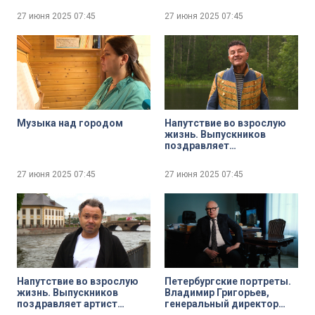
фестиваль уличных видов
Сидихин
27 июня 2025
07:45
27 июня 2025
07:45
спорта и искусств
Музыка над городом
Напутствие во взрослую
жизнь. Выпускников
поздравляет
заслуженный артист
России Сергей Рогожин
27 июня 2025
07:45
27 июня 2025
07:45
Напутствие во взрослую
Петербургские портреты.
жизнь. Выпускников
Владимир Григорьев,
поздравляет артист
генеральный директор