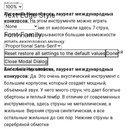
звучит.
Text Edge Style
Ангелина Николовска, лауреат международных
конкурсов:
На этом инструменте можно играть
щипком. В отличие от виолончели здесь 7 струн,
Font Family
поэтому у нас открываются большие возможности
играть аккордовую музыку.
Тимофей Зудин, ведущий:
Практически как гитарный
Reset
restore all settings to the default values
Done
звук?
Close Modal Dialog
End of dialog window.
Ангелина Николовска, лауреат международных
конкурсов:
Да. Это очень акустический инструмент с
большим корпусом, который создаёт мощный,
объёмный звук. У него много струн, что дает богатые
обертоны и теплый тембр. В отличие от современных
инструментов, здесь струны не металлические, а
жильные. Верхняя струна синтетическая, а все
остальные жильные до сих пор. Нижние струны в
серебряной обмотке.