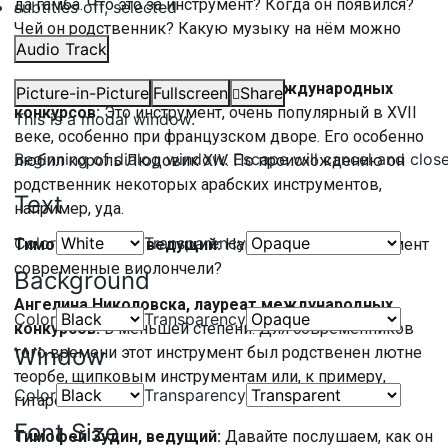
да гамба. Что это за инструмент? Когда он появился?
subtitles off
, selected
Чей он родственник? Какую музыку на нём можно
Audio Track
исполнять?
Ангелина Николовска, лауреат международных
Picture-in-Picture
Fullscreen
Share
конкурсов:
Это инструмент, очень популярный в XVII
This is a modal window.
веке, особенно при французском дворе. Его особенно
Beginning of dialog window. Escape will cancel and clos
любил король Людовик XIV. По происхождению он
родственник некоторых арабских инструментов,
Text
например, уда.
Color
Transparency
Тимофей Зудин, ведущий:
Напоминает ли инструмент
современные виолончели?
Background
Ангелина Николовска, лауреат международных
Color
Transparency
конкурсов:
В меньшей степени. Для современников
Window
того времени этот инструмент был родственен лютне
теорбе, щипковым инструментам или, к примеру,
Color
Transparency
гитаре.
Font Size
Тимофей Зудин, ведущий:
Давайте послушаем, как он