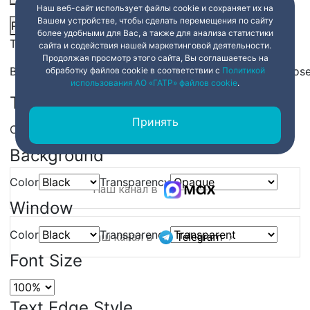
Наш веб-сайт использует файлы cookie и сохраняет их на
Вашем устройстве, чтобы сделать перемещения по сайту
Picture-in-Picture
Fullscreen
Share
более удобными для Вас, а также для анализа статистики
This is a modal window.
сайта и содействия нашей маркетинговой деятельности.
Продолжая просмотр этого сайта, Вы соглашаетесь на
Beginning of dialog window. Escape will cancel and clos
обработку файлов cookie в соответствии с
Политикой
использования АО «ГАТР» файлов cookie
.
Text
Принять
Color
Transparency
Background
Color
Transparency
Наш канал в
Window
Color
Transparency
Наш канал в
Font Size
Text Edge Style