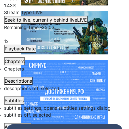
1.43%
Stream Type
LIVE
Seek to live, currently behind live
LIVE
Remaining Time
-
25:03
1x
Playback Rate
Chapters
Chapters
Descriptions
descriptions off
, selected
Subtitles
subtitles settings
, opens subtitles settings dialog
subtitles off
, selected
Audio Track