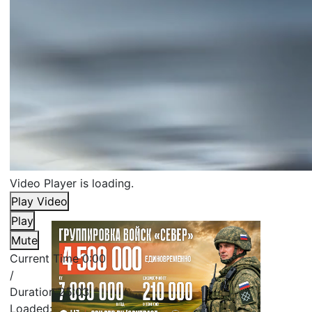
Video Player is loading.
Play Video
Play
Mute
Current Time
0:00
/
Duration
25:03
Loaded
: