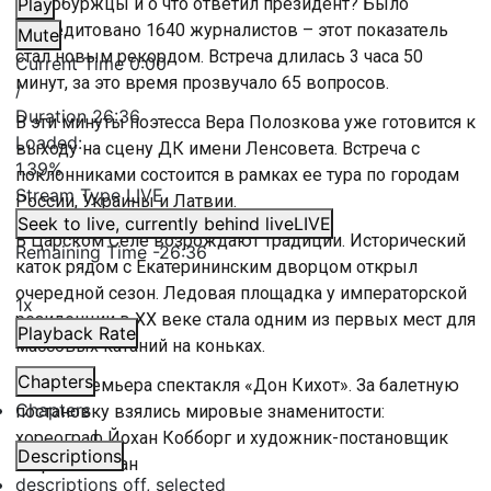
петербуржцы и о что ответил президент? Было
Play
аккредитовано 1640 журналистов – этот показатель
Mute
стал новым рекордом. Встреча длилась 3 часа 50
Current Time
0:00
минут, за это время прозвучало 65 вопросов.
/
Duration
26:36
В эти минуты поэтесса Вера Полозкова уже готовится к
Loaded
:
выходу на сцену ДК имени Ленсовета. Встреча с
1.39%
поклонниками состоится в рамках ее тура по городам
Stream Type
LIVE
России, Украины и Латвии.
Seek to live, currently behind live
LIVE
В Царском Селе возрождают традиции. Исторический
Remaining Time
-
26:36
каток рядом с Екатерининским дворцом открыл
очередной сезон. Ледовая площадка у императорской
1x
резиденции в XX веке стала одним из первых мест для
Playback Rate
массовых катаний на коньках.
Chapters
В БДТ премьера спектакля «Дон Кихот». За балетную
Chapters
постановку взялись мировые знаменитости:
хореограф Йохан Кобборг и художник-постановщик
Descriptions
Жером Каплан
descriptions off
, selected