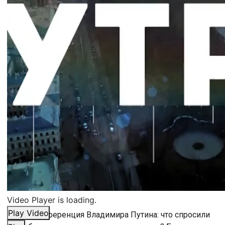
Video Player is loading.
Play Video
Пресс-конференция Владимира Путина: что спросили