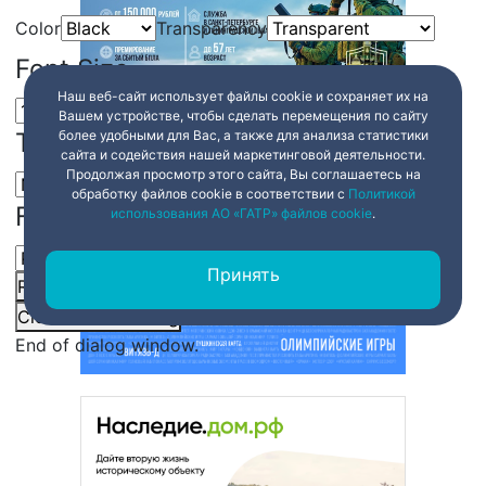
Color
Transparency
Font Size
Наш веб-сайт использует файлы cookie и сохраняет их на
Вашем устройстве, чтобы сделать перемещения по сайту
Text Edge Style
более удобными для Вас, а также для анализа статистики
сайта и содействия нашей маркетинговой деятельности.
Продолжая просмотр этого сайта, Вы соглашаетесь на
обработку файлов cookie в соответствии с
Политикой
Font Family
использования АО «ГАТР» файлов cookie
.
Принять
Reset
restore all settings to the default values
Done
Close Modal Dialog
End of dialog window.