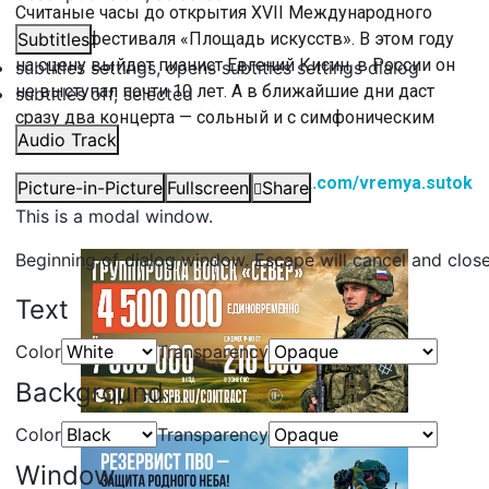
Считаные часы до открытия XVII Международного
зимнего фестиваля «Площадь искусств». В этом году
Subtitles
на сцену выйдет пианист Евгений Кисин, в России он
subtitles settings
, opens subtitles settings dialog
не выступал почти 10 лет. А в ближайшие дни даст
subtitles off
, selected
сразу два концерта — сольный и с симфоническим
Audio Track
оркестром.
«Время суток» Вконтакте:
http://vk.com/vremya.sutok
Picture-in-Picture
Fullscreen
Share
This is a modal window.
Beginning of dialog window. Escape will cancel and clos
Text
Color
Transparency
Background
Color
Transparency
Window