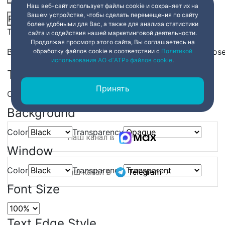
Наш веб-сайт использует файлы cookie и сохраняет их на
Вашем устройстве, чтобы сделать перемещения по сайту
Picture-in-Picture
Fullscreen
Share
более удобными для Вас, а также для анализа статистики
This is a modal window.
сайта и содействия нашей маркетинговой деятельности.
Продолжая просмотр этого сайта, Вы соглашаетесь на
Beginning of dialog window. Escape will cancel and clos
обработку файлов cookie в соответствии с
Политикой
использования АО «ГАТР» файлов cookie
.
Text
Принять
Color
Transparency
Background
Color
Transparency
Наш канал в
Window
Color
Transparency
Наш канал в
Font Size
Text Edge Style