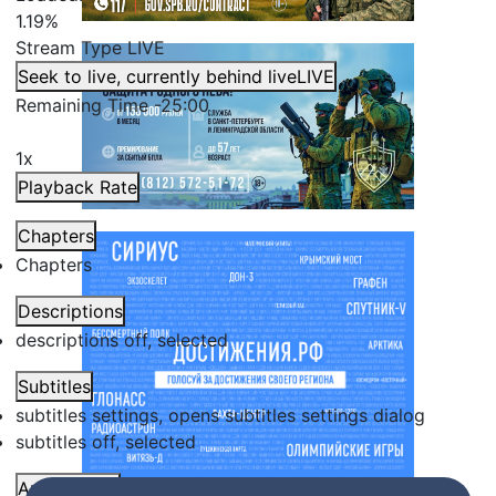
1.19%
Stream Type
LIVE
Seek to live, currently behind live
LIVE
Remaining Time
-
25:00
1x
Playback Rate
Chapters
Chapters
Descriptions
descriptions off
, selected
Subtitles
subtitles settings
, opens subtitles settings dialog
subtitles off
, selected
Audio Track