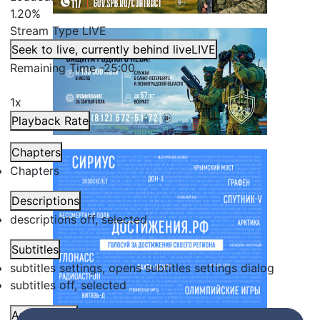
1.20%
Stream Type
LIVE
Seek to live, currently behind live
LIVE
Remaining Time
-
25:00
1x
Playback Rate
Chapters
Chapters
Descriptions
descriptions off
, selected
Subtitles
subtitles settings
, opens subtitles settings dialog
subtitles off
, selected
Audio Track