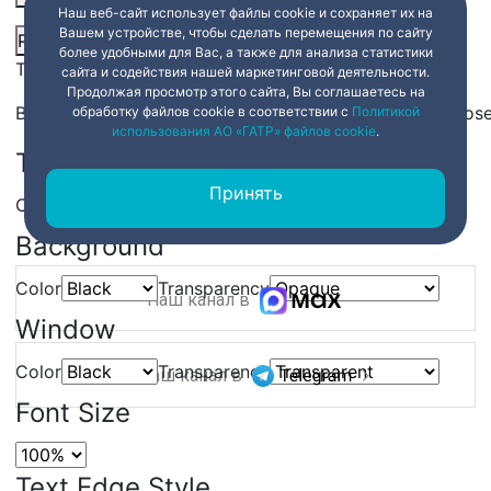
Наш веб-сайт использует файлы cookie и сохраняет их на
Вашем устройстве, чтобы сделать перемещения по сайту
Picture-in-Picture
Fullscreen
Share
более удобными для Вас, а также для анализа статистики
This is a modal window.
сайта и содействия нашей маркетинговой деятельности.
Продолжая просмотр этого сайта, Вы соглашаетесь на
Beginning of dialog window. Escape will cancel and clos
обработку файлов cookie в соответствии с
Политикой
использования АО «ГАТР» файлов cookie
.
Text
Принять
Color
Transparency
Background
Color
Transparency
Наш канал в
Window
Color
Transparency
Наш канал в
Font Size
Text Edge Style