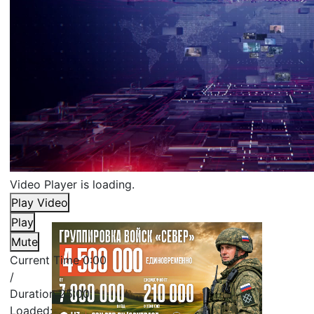
Video Player is loading.
Play Video
Play
Mute
Current Time
0:00
/
Duration
25:00
Loaded
: