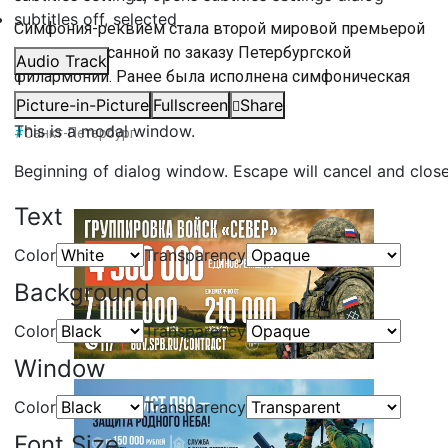
subtitles off
, selected
Симфония-реквием стала второй мировой премьерой
сезона, написанной по заказу Петербургской
Audio Track
филармонии. Ранее была исполнена симфоническая
сказка «Мышонок, который Там».
Picture-in-Picture
Fullscreen
Share
This is a modal window.
#
Санкт-Петербург
Beginning of dialog window. Escape will cancel and clos
Text
Color
Transparency
Background
Color
Transparency
Window
Color
Transparency
Font Size