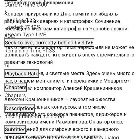
Петербургской филармонии.
Current Time
0:00
/
Концерт приурочили ко Дню памяти погибших в
Duration
1:33
радиационных авариях и катастрофах. Сочинение
Loaded
:
17.49%
посвящено жертвам катастрофы на Чернобыльской
Stream Type
LIVE
АЭС.
Seek to live, currently behind live
LIVE
Как отметил композитор, тема Чернобыля не может не
Remaining Time
-
1:33
волновать каждого, кто живёт в эпоху стремительного
развития технологий.
1x
«Есть и трагедия, и светлые места. Здесь очень много о
Playback Rate
нас, о нашем менталитете, и переклички с Моцартом»,
Chapters
— рассказал композитор Алексей Крашенинников.
Chapters
Алексей Крашенинников — лауреат множества
профессиональных конкурсов, в том числе
Descriptions
Международного конкурса пианистов, дирижёров и
descriptions off
, selected
композиторов имени Рахманинова. Он автор опер,
произведений для симфонического и камерного
Subtitles
оркестров, инструментальных концертов.
subtitles settings
, opens subtitles settings dialog