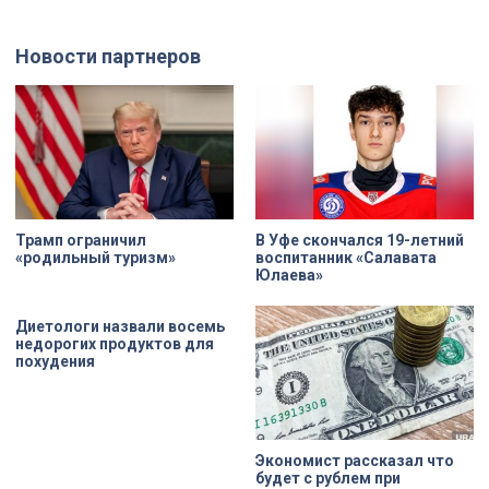
тыла, солдат, женщин и, конечно
экспедиции в Старой Ладоге в
же, детей. Три года скитаний,
этом году.
потеря близких, голод – в 12 лет
Новости партнеров
она осталась совершенно одна. О
судьбе Анны Трусовой,
пережившей оккупацию
Павловска и потерю близких.
Трамп ограничил
В Уфе скончался 19-летний
«родильный туризм»
воспитанник «Салавата
Юлаева»
Диетологи назвали восемь
недорогих продуктов для
похудения
Экономист рассказал что
будет с рублем при