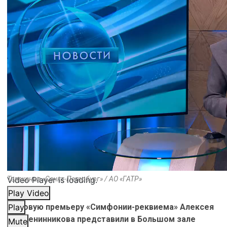
Video Player is loading.
Телеканал «Санкт-Петербург» / АО «ГАТР»
Play Video
Мировую премьеру «Симфонии-реквиема» Алексея
Play
Крашенинникова представили в Большом зале
Mute