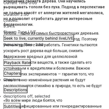
изменения свойств дерева. Они научились
Current Time
0:00
выращивать тополя без пуха. Подход в перспективе
/
не только спасёт от аллергии жителей мегаполиса,
Duration
2:50
но и позволит отработать другие интересные
Loaded
:
биотехнологии.
9.94%
Stream Type
LIVE
Тополь — одно из самых быстрорастущих деревьев.
Seek to live, currently behind live
LIVE
Может прибавлять до одного метра в год. Поэтому
Remaining Time
-
2:50
учёным удобно с ним работать. Генетики пытаются
ускорить рост дерева ещё больше, снизить
1x
содержание вредных для целлюлозной
промышленности веществ, а также сделать его
Playback Rate
устойчивым к вредителям и болезням. Важное
Chapters
условие этих экспериментов — гарантия того, что
Chapters
новые генно-изменённые растения не будут
распространятся стихийно в природе, то есть не будут
Descriptions
плодоносить.
descriptions off
, selected
«Во всём мире люди боятся, что
генномодифицированные или геноредактированные
Subtitles