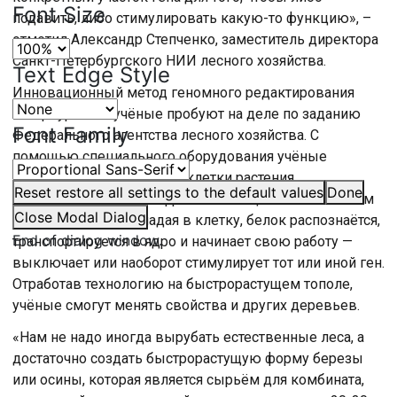
Font Size
подавить, либо стимулировать какую-то функцию», –
отметил Александр Степченко, заместитель директора
Санкт-Петербургского НИИ лесного хозяйства.
Text Edge Style
Инновационный метод геномного редактирования
петербургские учёные пробуют на деле по заданию
Font Family
Федерального агентства лесного хозяйства. С
помощью специального оборудования учёные
буквально обстреливают клетки растения
Reset
restore all settings to the default values
Done
микрочастицами вольфрама со специальным белком
Close Modal Dialog
на поверхности. Попадая в клетку, белок распознаётся,
End of dialog window.
транспортируется в ядро и начинает свою работу —
выключает или наоборот стимулирует тот или иной ген.
Отработав технологию на быстрорастущем тополе,
учёные смогут менять свойства и других деревьев.
«Нам не надо иногда вырубать естественные леса, а
достаточно создать быстрорастущую форму березы
или осины, которая является сырьём для комбината,