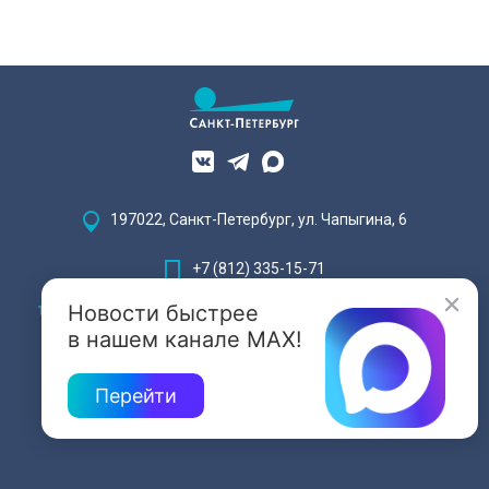
197022, Санкт-Петербург, ул. Чапыгина, 6
+7 (812) 335-15-71
Новости быстрее
Внимание! Отдельные видеоматериалы, размещенные на настоящем
сайте, могут содержать информацию, предназначенную для лиц,
в нашем канале MAX!
достигших 18 лет.
Перейти