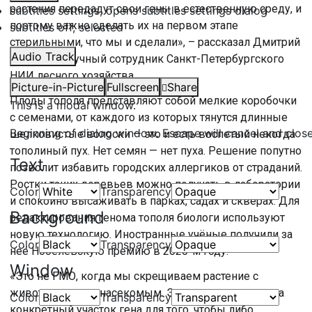
растения передадут свои гены в естественную среду, и
subtitles settings
, opens subtitles settings dialog
поэтому важно сделать их на первом этапе
subtitles off
, selected
стерильными, что мы и сделали», – рассказал Дмитрий
Audio Track
Каржаев, научный сотрудник Санкт-Петербургского
НИИ лесного хозяйства.
Picture-in-Picture
Fullscreen
Share
Плоды тополя представляют собой мелкие коробочки
This is a modal window.
с семенами, от каждого из которых тянутся длинные
Beginning of dialog window. Escape will cancel and clos
шелковистые волоски — это и есть воспетый некогда
тополиный пух. Нет семян — нет пуха. Решение попутно
Text
позволит избавить городских аллергиков от страданий.
Ростки таких деревьев можно получать в лаборатории
Color
Transparency
и спокойно высаживать в парках, садах и скверах. Для
Background
редактирования генома тополя биологи используют
новую технологию. Иностранные учёные получили за
Color
Transparency
неё Нобелевскую премию в 2020-м году.
Window
«Это не ГМО, когда мы скрещиваем растение с
животным или с насекомым. Это чистое влияние на
Color
Transparency
конкретный участок гена для того, чтобы либо