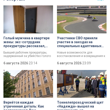
Голый мужчина в квартире
Участники СВО приняли
жены: экс-сотрудник
участие в заездах на
прокуратуры рассказал,
специальных адаптивных
почему совершил убийство
карт-машинах
Бывший работник прокуратуры,
Новые возможности для
задержанный за убийство голого
восстановления и возвращения к
мужчины, рассказал о причинах,
активной жизни. Представители
которые толкнули его на страшное
6 августа 2026
23:14
фонда «СВОй дом» в Петербурге
6 августа 2026
23:09
преступление. Два года назад он
встретились с участниками
вынес мертвеца из дома на улице
специальной военной операции,
Луначарского, выдавая
которые сейчас проходят курс
бездыханного мужчину за
реабилитации. Главным событием
изрядно перебравшего приятеля.
дня стали заезды на специальных
адаптивных карт-машинах, где
ветераны смогли лично
протестировать технику и
почувствовать скорость.
Вернётся каждая
Тоннелепроходческий щит
утраченная деталь: Как
«Надежда» вышел на