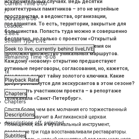
исключительных случаях. Ведь десятки
Current Time
0:00
архитектурных памятников – это не музейные
/
пространства, а ведомства, организации,
Duration
6:08
предприятия. То есть, территории, закрытые для
Loaded
:
большинства. Попасть туда можно и совершенно
3.88%
бесплатно, но только с проектом «Открытый
Stream Type
LIVE
город». Ему – уже 10 лет, и за это время он
Seek to live, currently behind live
LIVE
проложил множество уникальных маршрутов.
Remaining Time
-
6:08
Каждому «новому» открытию предшествуют
рутинные переговоры, согласования, но, кажется,
1x
там точно знают тайну золотого ключика. Какие
Playback Rate
двери распахнутся для экскурсантов в этом сезоне?
И как стать участником проекта – в репортаже
Chapters
телеканала «Санкт-Петербург».
Chapters
Спустя более чем век молчания его торжественный
Descriptions
голос снова звучит в Англиканской церкви.
descriptions off
, selected
Помещения, как и музыкальный инструмент,
последние три года восстанавливали реставраторы.
Subtitles