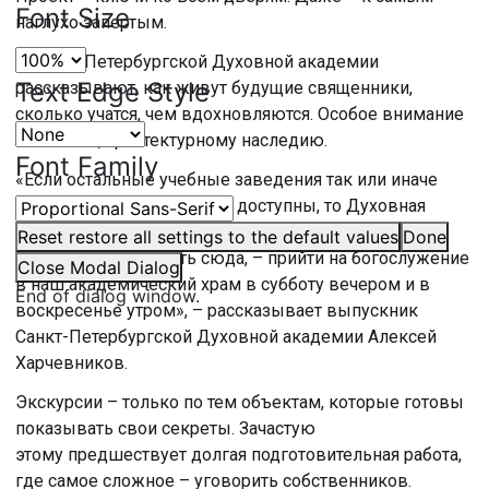
Font Size
наглухо запертым.
В Санкт-Петербургской Духовной академии
Text Edge Style
рассказывают, как живут будущие священники,
сколько учатся, чем вдохновляются. Особое внимание
– конечно, архитектурному наследию.
Font Family
«Если остальные учебные заведения так или иначе
все-таки более открыты и доступны, то Духовная
академия закрыта от внешних глаз, и единственная
Reset
restore all settings to the default values
Done
возможность попасть сюда, – прийти на богослужение
Close Modal Dialog
в наш академический храм в субботу вечером и в
End of dialog window.
воскресенье утром», – рассказывает выпускник
Санкт-Петербургской Духовной академии Алексей
Харчевников.
Экскурсии – только по тем объектам, которые готовы
показывать свои секреты. Зачастую
этому предшествует долгая подготовительная работа,
где самое сложное – уговорить собственников.