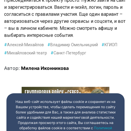
Присоединиться к проекту просто. Нужно зайти на сайт
и зарегистрироваться. Ввести и-мэйл, логин, пароль и
согласиться с правилами участия. Еще один вариант –
авторизоваться через другие сервисы и соцсети, и вот
– вы в личном кабинете. Можно смотреть афишу и
выбирать интересные события.
#
Алексей Михайлов
#
Владимир Омельницкий
#
КГИОП
#
Михайловский театр
#
Санкт-Петербург
Автор:
Милена Иконникова
Наш веб-сайт использует файлы cookie и сохраняет их на
Вашем устройстве, чтобы сделать перемещения по сайту
более удобными для Вас, а также для анализа статистики
сайта и содействия нашей маркетинговой деятельности.
Продолжая просмотр этого сайта, Вы соглашаетесь на
обработку файлов cookie в соответствии с
Политикой