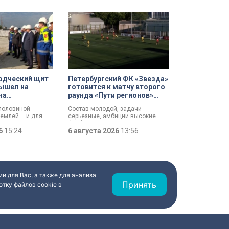
одческий щит
Петербургский ФК «Звезда»
ышел на
готовится к матчу второго
на
раунда «Пути регионов»
 проспекте
Кубка России
 половиной
Состав молодой, задачи
землей – и для
серьезные, амбиции высокие.
езжил свет:
Футбольная «Звезда»,
ит вышел на
26
15:24
выступающая во второй Лиге Б,
6 августа 2026
13:56
ходе работ у
готовится к матчу второго раунда
отлована
«Пути регионов» Кубка России.
али губернатору
Соперник – «Великие Луки». Наш
лову и
корреспондент Маргарита
аконодательного
Зайцева побывала на тренировке
андру Бельскому.
петербургского коллектива в
и для Вас, а также для анализа
преддверии ответственной игры.
Принять
тку файлов cookie в