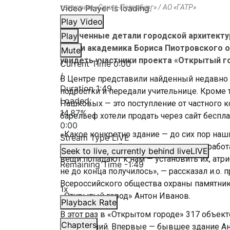
Video Player is loading.
телеканал «Санкт-Петербург» / АО «ГАТР»
Play Video
Утраченные детали городской архитекту
Play
имени академика Бориса Пиотровского о
Mute
увидеть участники проекта «Открытый г
Current Time
0:00
/
В Центре представили найденный недавно 
Duration
1:49
подростки и передали учительнице. Кроме т
Loaded
:
Пашковых — это поступление от частного 
14.87%
барельеф хотели продать через сайт беспл
0:00
«Какое конкретно здание — до сих пор наш
Stream Type
LIVE
предположений, это тоже интересная работа,
Seek to live, currently behind live
LIVE
вещи попадают к нам — установить их, атри
Remaining Time
-
1:49
не до конца получилось», — рассказал и.о.
Всероссийского общества охраны памятник
1x
«Открытый город» Антон Иванов.
Playback Rate
В этот раз в «Открытом городе» 317 объек
Chapters
учреждений. Впервые — бывшее здание Анг