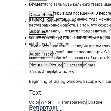
Chapters
концертного зала музыкального театра им
«Он еще не открыт для посещения. В перс
Descriptions
вечеров, концертов, и, конечно, туда можн
descriptions off
, selected
реставрационной работе. На том, что сохра
восстановлено», — отметил председатель 
Subtitles
использованию и охране памятников истор
subtitles settings
, opens subtitles settings 
subtitles off
, selected
Тема восстановления наследия в этом году
лет ленинградской школе реставрации. С 1
Audio Track
мастеров за работой на разных объектах. К
презентации.
Picture-in-Picture
Fullscreen
Share
This is a modal window.
#
Санкт-Петербург
Beginning of dialog window. Escape will ca
Text
Color
Transparency
Репортаж