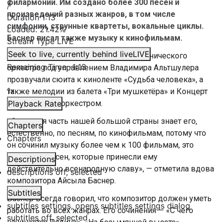
филармонии. Им создано более 300 песен и
/
произведений разных жанров, в том числе
Duration
1:13
симфонии, струнные квартеты, вокальные циклы.
Loaded
:
21.42%
Баснер писал также музыку к кинофильмам.
Stream Type
LIVE
Seek to live, currently behind live
LIVE
В исполнении Академического симфонического
Remaining Time
-
1:13
оркестра под управлением Владимира Альтшулера
прозвучали сюита к киноленте «Судьба человека», а
1x
также мелодии из балета «Три мушкетёра» и Концерт
для скрипки с оркестром.
Playback Rate
«Основная часть нашей большой страны знает его,
Chapters
естественно, по песням, по кинофильмам, потому что
Chapters
он сочинил музыку более чем к 100 фильмам, это
более 300 песен, которые принесли ему
Descriptions
действительно всенародную славу», — отметила вдова
descriptions off
, selected
композитора Айсыла Баснер.
Subtitles
Баснер всегда говорил, что композитор должен уметь
subtitles settings
, opens subtitles settings dialog
работать во всех жанрах. Его сочинения — «С чего
subtitles off
, selected