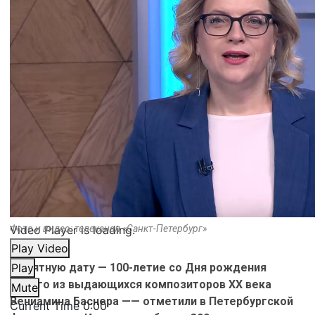
Video Player is loading.
Фото и видео: телеканал «Санкт-Петербург»
Play Video
Памятную дату — 100-летие со Дня рождения
Play
одного из выдающихся композиторов XX века
Mute
Вениамина Баснера —— отметили в Петербургской
Current Time
0:00