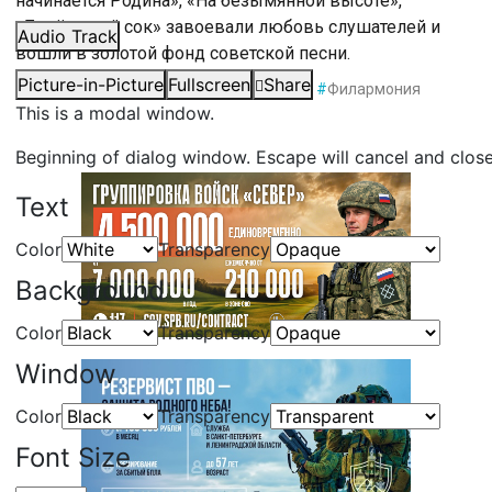
начинается Родина», «На безымянной высоте»,
«Берёзовый сок» завоевали любовь слушателей и
Audio Track
вошли в золотой фонд советской песни.
Picture-in-Picture
Fullscreen
Share
#
Вениамин Баснер
#
Санкт-Петербург
#
Филармония
This is a modal window.
Beginning of dialog window. Escape will cancel and clos
Text
Color
Transparency
Background
Color
Transparency
Window
Color
Transparency
Font Size