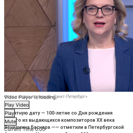
Video Player is loading.
Фото и видео: телеканал «Санкт-Петербург»
Play Video
Памятную дату — 100-летие со Дня рождения
Play
одного из выдающихся композиторов XX века
Mute
Вениамина Баснера —— отметили в Петербургской
Current Time
0:00