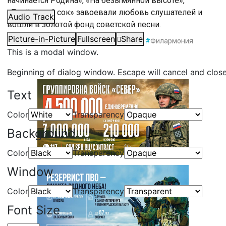
начинается Родина», «На безымянной высоте»,
«Берёзовый сок» завоевали любовь слушателей и
Audio Track
вошли в золотой фонд советской песни.
Picture-in-Picture
Fullscreen
Share
#
Вениамин Баснер
#
Санкт-Петербург
#
Филармония
This is a modal window.
Beginning of dialog window. Escape will cancel and clos
Text
Color
Transparency
Background
Color
Transparency
Window
Color
Transparency
Font Size