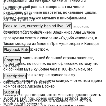
филармонии. Им создано более 300 песен и
/
произведений разных жанров, в том числе
Duration
1:13
симфонии, струнные квартеты, вокальные циклы.
Loaded
:
21.42%
Баснер писал также музыку к кинофильмам.
Stream Type
LIVE
Seek to live, currently behind live
LIVE
В исполнении Академического симфонического
Remaining Time
-
1:13
оркестра под управлением Владимира Альтшулера
прозвучали сюита к киноленте «Судьба человека», а
1x
также мелодии из балета «Три мушкетёра» и Концерт
для скрипки с оркестром.
Playback Rate
«Основная часть нашей большой страны знает его,
Chapters
естественно, по песням, по кинофильмам, потому что
Chapters
он сочинил музыку более чем к 100 фильмам, это
более 300 песен, которые принесли ему
Descriptions
действительно всенародную славу», — отметила вдова
descriptions off
, selected
композитора Айсыла Баснер.
Subtitles
Баснер всегда говорил, что композитор должен уметь
subtitles settings
, opens subtitles settings dialog
работать во всех жанрах. Его сочинения — «С чего
subtitles off
, selected