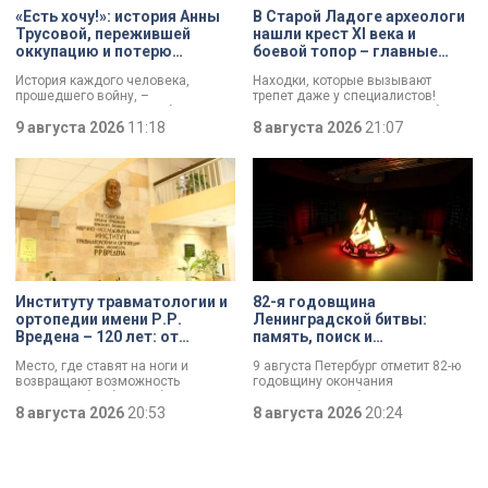
«Есть хочу!»: история Анны
В Старой Ладоге археологи
Трусовой, пережившей
нашли крест XI века и
оккупацию и потерю
боевой топор – главные
близких в 12 лет
трофеи экспедиции
История каждого человека,
Находки, которые вызывают
прошедшего войну, –
трепет даже у специалистов!
напоминание о цене победы.
Нательный крест возрастом более
Сколько испытаний выпало на
9 августа 2026
11:18
тысячи лет и боевой топор – вот
8 августа 2026
21:07
долю блокадников, тружеников
главные трофеи археологической
тыла, солдат, женщин и, конечно
экспедиции в Старой Ладоге в
же, детей. Три года скитаний,
этом году.
потеря близких, голод – в 12 лет
она осталась совершенно одна. О
судьбе Анны Трусовой,
пережившей оккупацию
Павловска и потерю близких.
Институту травматологии и
82-я годовщина
ортопедии имени Р.Р.
Ленинградской битвы:
Вредена – 120 лет: от
память, поиск и
императорской лечебницы
возвращение имен
Место, где ставят на ноги и
9 августа Петербург отметит 82-ю
до передового
возвращают возможность
годовщину окончания
медицинского центра
двигаться без боли. Юбилей
Ленинградской битвы. Это День
отмечает Институт травматологии
8 августа 2026
20:53
воинской славы, который был
8 августа 2026
20:24
и ортопедии имени Р.Р. Вредена.
официально установлен в апреле
прошлого года.