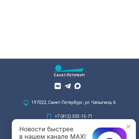
197022, Санкт-Петербург, ул. Чапыгина, 6
+7 (812) 335-15-71
Новости быстрее
Внимание! Отдельные видеоматериалы, размещенные на настоящем
сайте, могут содержать информацию, предназначенную для лиц,
в нашем канале MAX!
достигших 18 лет.