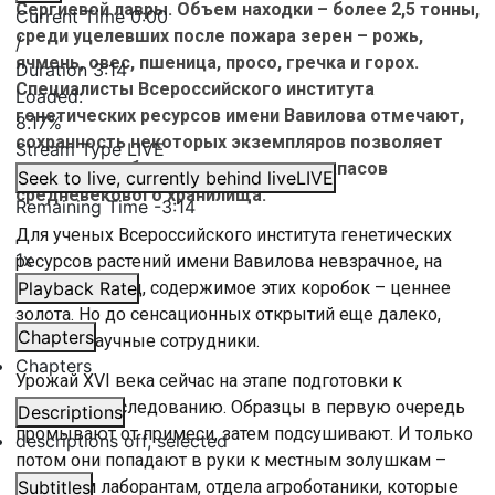
Сергиевой лавры. Объем находки – более 2,5 тонны,
Current Time
0:00
среди уцелевших после пожара зерен – рожь,
/
ячмень, овес, пшеница, просо, гречка и горох.
Duration
3:14
Специалисты Всероссийского института
Loaded
:
генетических ресурсов имени Вавилова отмечают,
8.17%
сохранность некоторых экземпляров позволяет
Stream Type
LIVE
провести глубокое исследование запасов
Seek to live, currently behind live
LIVE
средневекового хранилища.
Remaining Time
-
3:14
Для ученых Всероссийского института генетических
1x
ресурсов растений имени Вавилова невзрачное, на
первый взгляд, содержимое этих коробок – ценнее
Playback Rate
золота. Но до сенсационных открытий еще далеко,
Chapters
говорят научные сотрудники.
Chapters
Урожай XVI века сейчас на этапе подготовки к
главному исследованию. Образцы в первую очередь
Descriptions
промывают от примеси, затем подсушивают. И только
descriptions off
, selected
потом они попадают в руки к местным золушкам –
молодым лаборантам, отдела агроботаники, которые
Subtitles