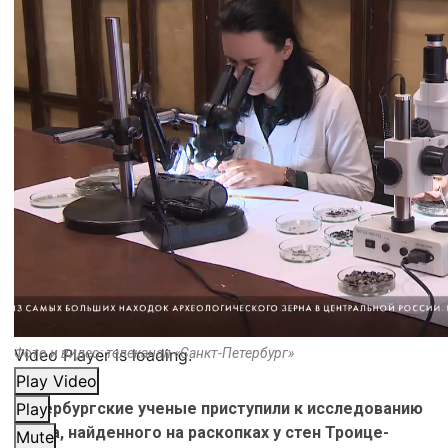
Video Player is loading.
Фото и видео: телеканал «Санкт-Петербург»
Play Video
Петербургские ученые приступили к исследованию
Play
зерна, найденного на раскопках у стен Троице-
Mute