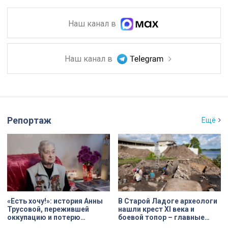
Наш канал в
Наш канал в
Репортаж
Ещё
«Есть хочу!»: история Анны
В Старой Ладоге археологи
Трусовой, пережившей
нашли крест XI века и
оккупацию и потерю
боевой топор – главные
близких в 12 лет
трофеи экспедиции