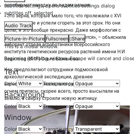
перебирают находку по видам злаков.
subtitles settings
, opens subtitles settings dialog
subtitles off
, selected
«Это зерна, которые мало того, что пролежали с XVI
века, они еще и успели сгореть за этот срок. Но они
Audio Track
целы, и это вообще прекрасно. Даже морфология с
учетом изменения все еще сохраняется», – объяснила
Picture-in-Picture
Fullscreen
Share
лаборант отдела агроботаники Всероссийского
This is a modal window.
института генетических ресурсов растений имени Н.И.
Beginning of dialog window. Escape will cancel and clos
Вавилова (ВИР) Ольга Бажанова.
Как предполагают сотрудники подмосковной
Text
археологической экспедиции, древнее
Color
Transparency
зернохранилище несколько раз горело. Тронутые
огнем припасы, скорее всего, просто высыпали на
Background
землю, а сверху строили новую житницу.
Color
Transparency
Window
Color
Transparency