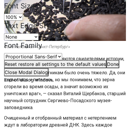
Font Size
Text Edge Style
Font Family
Фото: телеканал «Санкт-Петербург»
«Эти обгорелые зерна являются свидетелями истории,
Reset
restore all settings to the default values
Done
в том числе и осады. Поскольку благодаря им мы
Close Modal Dialog
понимаем, что защитникам было очень тяжело. Да, они
End of dialog window.
кормились и питались, но мы понимаем, что зерна
сгорели во время осады, а значит возможно их
уничтожил враг», — сказал Виталий Щербаков, старший
научный сотрудник Сергиево-Посадского музея-
заповедника.
Очищенный и отобранный материал с нетерпением
ждут в лаборатории древней ДНК. Здесь каждое