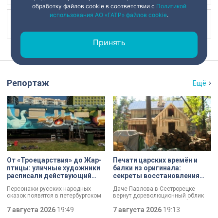
обработку файлов cookie в соответствии с
Политикой
использования АО «ГАТР» файлов cookie
.
Наш канал в
Принять
Репортаж
Ещё
От «Троецарствия» до Жар-
Печати царских времён и
птицы: уличные художники
балки из оригинала:
расписали действующий
секреты восстановления
состав метро Петербурга
дачи Павлова
Персонажи русских народных
Даче Павлова в Сестрорецке
сказок появятся в петербургском
вернут дореволюционный облик
подземном царстве! В депо
по особой программе «Рубль за
«Выборгское» завершился
7 августа 2026
19:49
метр». Это льготная арендная
7 августа 2026
19:13
масштабный съезд лучших
ставка, которая действует для