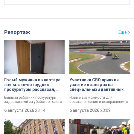
Репортаж
Ещё
Голый мужчина в квартире
Участники СВО приняли
жены: экс-сотрудник
участие в заездах на
прокуратуры рассказал,
специальных адаптивных
почему совершил убийство
карт-машинах
Бывший работник прокуратуры,
Новые возможности для
задержанный за убийство голого
восстановления и возвращения к
мужчины, рассказал о причинах,
активной жизни. Представители
которые толкнули его на страшное
6 августа 2026
23:14
фонда «СВОй дом» в Петербурге
6 августа 2026
23:09
преступление. Два года назад он
встретились с участниками
вынес мертвеца из дома на улице
специальной военной операции,
Луначарского, выдавая
которые сейчас проходят курс
бездыханного мужчину за
реабилитации. Главным событием
изрядно перебравшего приятеля.
дня стали заезды на специальных