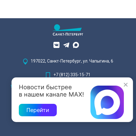
197022, Санкт-Петербург, ул. Чапыгина, 6
+7 (812) 335-15-71
Новости быстрее
Внимание! Отдельные видеоматериалы, размещенные на настоящем
сайте, могут содержать информацию, предназначенную для лиц,
в нашем канале MAX!
достигших 18 лет.
Перейти