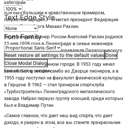
категории.
«Он был большим и нравственным примером,
Text Edge Style
патриотом города», — отметил президент Федерации
дзюдо Петербурга Михаил Рахлин.
Font Family
Заслуженный тренер России Анатолий Рахлин родился
23 мая 1938 года в Ленинграде в семье инженера
Балтийского завода и преподавателя Педагогического
Reset
restore all settings to the default values
Done
института имени Герцена. Все 900 дней блокады он
Close Modal Dialog
находился в осажденном городе. В 1953 году начал
End of dialog window.
заниматься в секции самбо во Дворце пионеров, а в
1955 году поступил на факультет физической культуры
в Герцена. В 1962 — стал тренером спортклуба
«Турбостроитель» Ленинградского металлического
завода. Набрал первую группу юношей, среди которых
был и Владимир Путин.
«Самое главное, что дает наш вид спорта, что дает
дзюдо, я уверен в этом, все вы станете прекрасными