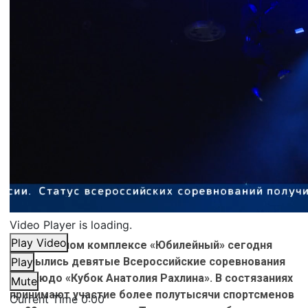
Video Player is loading.
Play Video
В спортивном комплексе «Юбилейный» сегодня
открылись девятые Всероссийские соревнования
Play
по дзюдо «Кубок Анатолия Рахлина». В состязаниях
Mute
принимают участие более полутысячи спортсменов
Current Time
0:00