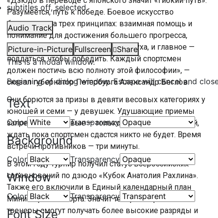
«Дзюдо в переводе с японского значит «гибкий путь».
subtitles off
, selected
Разумеется, путь к победе. Боевое искусство
базируется на трех принципах: взаимная помощь и
Audio Track
понимание для достижения большего прогресса,
наилучшее использование тела и духа, и главное —
Picture-in-Picture
Fullscreen
Share
поддаться, чтобы победить. Каждый спортсмен
This is a modal window.
должен постичь всю полноту этой философии», —
Beginning of dialog window. Escape will cancel and clos
сказал губернатор Петербурга Александр Беглов.
Они борются за призы в девяти весовых категориях у
Text
юношей и семи — у девушек. Удушающие приемы
Color
Transparency
запрещены, болевые — только до фиксации судьей,
ждать пока спортсмен сдастся никто не будет. Время
Background
встречи противников — три минуты.
Color
Transparency
В этом году турнир получил статус Всероссийских
Window
соревнований по дзюдо «Кубок Анатолия Рахлина».
Также его включили в Единый календарный план
Color
Transparency
Министерства спорта. Значит теперь спортсмены и
тренеры смогут получать более высокие разряды и
Font Size