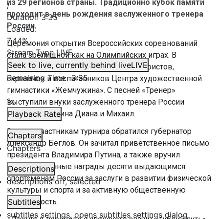
из 29 регионов страны. Традиционно кубок памяти
/
проходит в день рождения заслуженного тренера
Duration
3:35
России.
Loaded
:
7.44%
Церемония открытия Всероссийских соревнований
Stream Type
LIVE
стала зрелищной как на Олимпийских играх. В
Seek to live, currently behind live
LIVE
эффектном шоу задействовали дзюдоистов,
Remaining Time
-
3:35
скрипачек и воспитанников Центра художественной
гимнастики «Жемчужина». С песней «Тренер»
1x
выступили внуки заслуженного тренера России
Анатолия Рахлина Диана и Михаил.
Playback Rate
Затем к участникам турнира обратился губернатор
Chapters
Александр Беглов. Он зачитал приветственное письмо
Chapters
президента Владимира Путина, а также вручил
государственные награды десяти выдающимся
Descriptions
спортсменам России за заслуги в развитии физической
descriptions off
, selected
культуры и спорта и за активную общественную
деятельность.
Subtitles
subtitles settings
, opens subtitles settings dialog