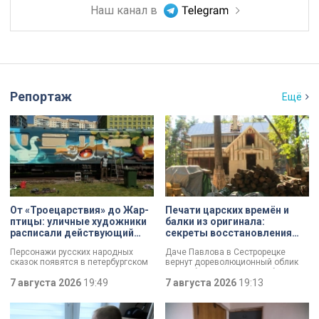
Наш канал в
Репортаж
Ещё
От «Троецарствия» до Жар-
Печати царских времён и
птицы: уличные художники
балки из оригинала:
расписали действующий
секреты восстановления
состав метро Петербурга
дачи Павлова
Персонажи русских народных
Даче Павлова в Сестрорецке
сказок появятся в петербургском
вернут дореволюционный облик
подземном царстве! В депо
по особой программе «Рубль за
«Выборгское» завершился
7 августа 2026
19:49
метр». Это льготная арендная
7 августа 2026
19:13
масштабный съезд лучших
ставка, которая действует для
уличных художников страны — от
инвестора сразу после того, как он
Краснодара до Владивостока.
отреставрирует объект за свой