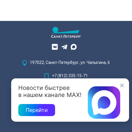
197022, Санкт-Петербург, ул. Чапыгина, 6
+7 (812) 335-15-71
Новости быстрее
Внимание! Отдельные видеоматериалы, размещенные на настоящем
сайте, могут содержать информацию, предназначенную для лиц,
в нашем канале MAX!
достигших 18 лет.
Перейти