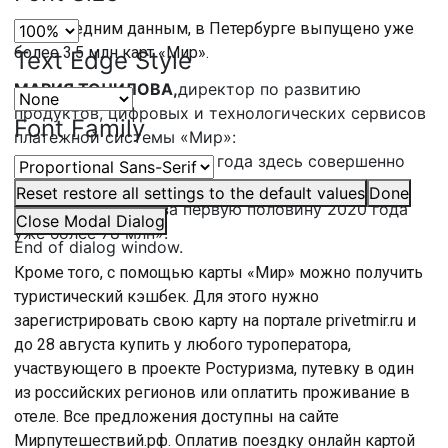
По последним данным, в Петербурге выпущено уже
более 3,5 млн карт «Мир».
Text Edge Style
МАРИЯ ТОЧИЛОВА,
директор по развитию
продуктов, цифровых и технологических сервисов
Font Family
платежной системы «Мир»:
«Если за 6 месяцев 2019 года здесь совершенно
более 55 млн межбанковских транзакций по
Reset
restore all settings to the default values
Done
картам «Мир», то за первую половину 2020 года
Close Modal Dialog
уже более 78 млн».
End of dialog window.
Кроме того, с помощью карты «Мир» можно получить
туристический кэшбек. Для этого нужно
зарегистрировать свою карту на портале privetmir.ru и
до 28 августа купить у любого туроператора,
участвующего в проекте Ростуризма, путевку в один
из российских регионов или оплатить проживание в
отеле. Все предложения доступны на сайте
Мирпутешествий.рф. Оплатив поездку онлайн картой