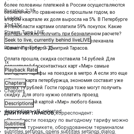
/
более половины платежей в России осуществляются
Duration
2:35
безналично. По сравнению с прошлым годом, во
Loaded
:
втором квартале их доля выросла на 5%. В Петербурге
10.43%
и Ленобласти картами оплатили 59% покупок. Какие
Stream Type
LIVE
выгоды можно получить при безналичном расчете?
Seek to live, currently behind live
LIVE
Подробно расскажет корреспондент телеканала
Remaining Time
-
2:35
«Санкт-Петербург» Дмитрий Тарасов.
Оплата прошла, скидка составила 14 рублей. Для
1x
держателей бесконтактных карт «Мир» самые
Playback Rate
выгодные тарифы на поездки в метро. А если это еще
и Единая карта петербуржца, экономия составит уже
Chapters
целых 19 рублей. Гости города тоже могут получить
Chapters
скидку. Для этого нужно оплатить проезд
бесконтактной картой «Мир» любого банка.
Descriptions
descriptions off
, selected
ДМИТРИЙ ТАРАСОВ,
корреспондент:
«Приобрести поездку по выгодному тарифу можно
Subtitles
прямо на турникете, оборудованном терминалом
subtitles settings
, opens subtitles settings dialog