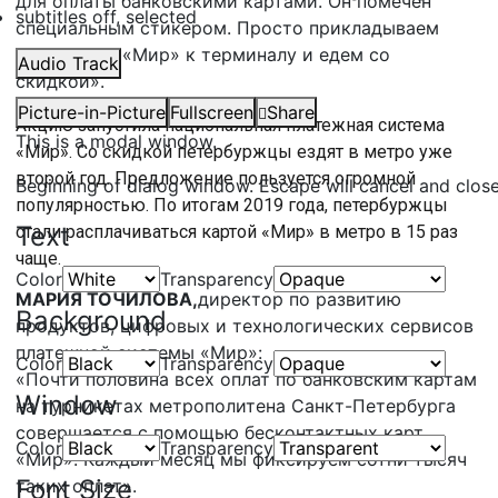
для оплаты банковскими картами. Он помечен
subtitles off
, selected
специальным стикером. Просто прикладываем
свою карту «Мир» к терминалу и едем со
Audio Track
скидкой».
Picture-in-Picture
Fullscreen
Share
Акцию запустила национальная платежная система
This is a modal window.
«Мир». Со скидкой петербуржцы ездят в метро уже
второй год. Предложение пользуется огромной
Beginning of dialog window. Escape will cancel and clos
популярностью. По итогам 2019 года, петербуржцы
Text
стали расплачиваться картой «Мир» в метро в 15 раз
чаще.
Color
Transparency
МАРИЯ ТОЧИЛОВА,
директор по развитию
Background
продуктов, цифровых и технологических сервисов
платежной системы «Мир»:
Color
Transparency
«Почти половина всех оплат по банковским картам
Window
на турникетах метрополитена Санкт-Петербурга
совершается с помощью бесконтактных карт
Color
Transparency
«Мир». Каждый месяц мы фиксируем сотни тысяч
Font Size
таких оплат».