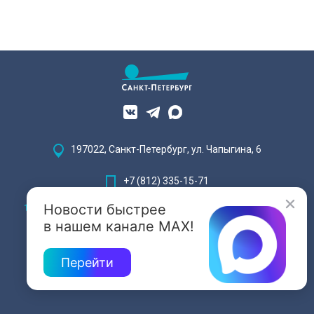
197022, Санкт-Петербург, ул. Чапыгина, 6
+7 (812) 335-15-71
Новости быстрее
Внимание! Отдельные видеоматериалы, размещенные на настоящем
сайте, могут содержать информацию, предназначенную для лиц,
в нашем канале MAX!
достигших 18 лет.
Перейти