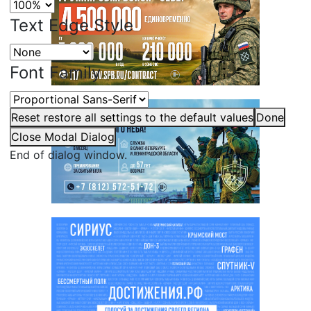
Text Edge Style
Font Family
Reset
restore all settings to the default values
Done
Close Modal Dialog
End of dialog window.