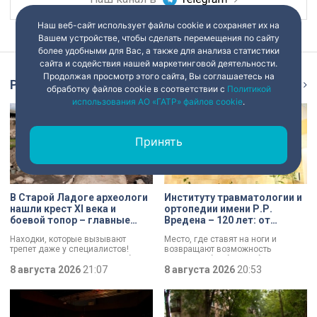
Наш веб-сайт использует файлы cookie и сохраняет их на
Вашем устройстве, чтобы сделать перемещения по сайту
более удобными для Вас, а также для анализа статистики
сайта и содействия нашей маркетинговой деятельности.
Продолжая просмотр этого сайта, Вы соглашаетесь на
Репортаж
Ещё
обработку файлов cookie в соответствии с
Политикой
использования АО «ГАТР» файлов cookie
.
Принять
В Старой Ладоге археологи
Институту травматологии и
нашли крест XI века и
ортопедии имени Р.Р.
боевой топор – главные
Вредена – 120 лет: от
трофеи экспедиции
императорской лечебницы
Находки, которые вызывают
Место, где ставят на ноги и
до передового
трепет даже у специалистов!
возвращают возможность
медицинского центра
Нательный крест возрастом более
двигаться без боли. Юбилей
тысячи лет и боевой топор – вот
8 августа 2026
21:07
отмечает Институт травматологии
8 августа 2026
20:53
главные трофеи археологической
и ортопедии имени Р.Р. Вредена.
экспедиции в Старой Ладоге в
этом году.