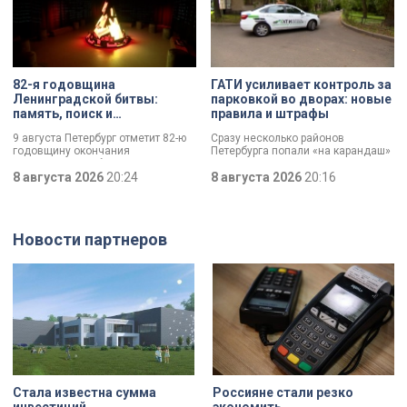
82-я годовщина
ГАТИ усиливает контроль за
Ленинградской битвы:
парковкой во дворах: новые
память, поиск и
правила и штрафы
возвращение имен
9 августа Петербург отметит 82-ю
Сразу несколько районов
годовщину окончания
Петербурга попали «на карандаш»
Ленинградской битвы. Это День
к ГАТИ. Там усилят контроль за
воинской славы, который был
8 августа 2026
20:24
парковкой во дворах. За два
8 августа 2026
20:16
официально установлен в апреле
летних месяца только по
прошлого года.
Выборгскому району ведомство
вынесло больше 10 тысяч
постановлений.
Новости партнеров
Стала известна сумма
Россияне стали резко
инвестиций
экономить