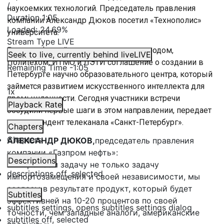
/
наукоемких технологий. Председатель правления
Duration
1:05
компании Александр Дюков посетил «Технополис»
Loaded
:
24.69%
университета.
Stream Type
LIVE
Ранее нефтяной гигант заключил с городом,
Seek to live, currently behind live
LIVE
Политехом, ИТМО и ЛЭТИ соглашение о создании в
Remaining Time
-
1:05
Петербурге научно образовательного центра, который
займется развитием искусственного интеллекта для
1x
промышленности. Сегодня участники встречи
Playback Rate
обсудили первые шаги в этом направлении, передает
корреспондент телеканала «Санкт-Петербург».
Chapters
Chapters
АЛЕКСАНДР ДЮКОВ,
председатель правления
компании «Газпром нефть»:
Descriptions
«Мы решаем задачу не только задачу
descriptions off
, selected
импортозамещения и своей независимости, мы
создаем в результате продукт, который будет
Subtitles
эффективней на 10-20 процентов по своей
subtitles settings
, opens subtitles settings dialog
точности, чем западные аналоги, американские
subtitles off
, selected