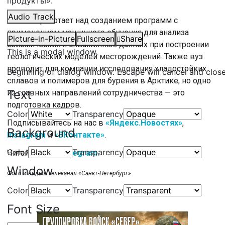
продукты».
Audio Track
Политех работает над созданием программ с
применением машинного обучения для анализа
Picture-in-Picture
Fullscreen
Share
сейсмических и скважинных данных при построении
This is a modal window.
геологических моделей месторождений. Также вуз
проводит для компании исследования хладостойких
Beginning of dialog window. Escape will cancel and clos
сплавов и полимеров для бурения в Арктике, но одно
Text
из главных направлений сотрудничества — это
подготовка кадров.
Color
Transparency
Подписывайтесь на нас в
«Яндекс.Новостях»
,
Background
Instagram
и
«ВКонтакте»
.
Color
Transparency
Читайте нас в
Telegram
.
Window
Фото и видео: телеканал «Санкт-Петербург»
Color
Transparency
Font Size