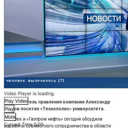
Video Player is loading.
Play Video
Председатель правления компании Александр
Дюков посетил «Технополис» университета.
Play
Mute
Политех и «Газпром нефть» сегодня обсудили
Current Time
0:00
варианты совместного сотрудничества в области