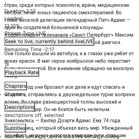
/
стран, среди которых психологи, врачи, медицинские
Duration
2:17
сестры, лечат юных пациентов смехотерапией. Во
Loaded
:
главе веселой делегации легендарный Патч Адамс —
12.10%
один из создателей больничной клоунады.
Stream Type
LIVE
Корреспондент телеканала «Санкт-Петербург» Максим
Seek to live, currently behind live
LIVE
Тараканов убедился — смех лечит любой диагноз.
Remaining Time
-
2:17
Они только вышли из автобуса, а в глазах уже рябит от
ярких красок. В миг серое ноябрьское небо перестает
1x
быть доминантой. Все внимание обращено на веселую
Playback Rate
толпу.
Chapters
Каждый год они бросают все дела и едут спасать и
Chapters
исцелять, отправляясь в двухнедельное турне вопреки
всему. Во главе разношерстной толпы высокий и
Descriptions
смешной лидер. Он не боится быть нелепым.
descriptions off
, selected
Знакомьтесь — Хантер Доэрти Адамс. Ему 74 года.
Американец, который объехал весь мир. Убежденный
Subtitles
пацифист, на руках которого умирали дети, ставшие
subtitles settings
, opens subtitles settings dialog