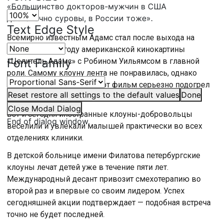
«Большинство докторов-мужчин в США
достаточно суровы, в России тоже».
Text Edge Style
Всемирно известным Адамс стал после выхода на
экраны в 1998 году американской кинокартины
Font Family
«Целитель Адамс» с Робином Уильямсом в главной
роли. Самому клоуну лента не понравилась, однако
после успеха в прокате этот фильм серьезно подогрел
Reset
restore all settings to the default values
Done
интерес к подобному волонтерству.
Close Modal Dialog
Вот и сегодня иностранные клоуны-добровольцы
End of dialog window.
веселили и увлекали малышей практически во всех
отделениях клиники.
В детской больнице имени Филатова петербургские
клоуны лечат детей уже в течение пяти лет.
Международный десант привозит смехотерапию во
второй раз и впервые со своим лидером. Успех
сегодняшней акции подтверждает — подобная встреча
точно не будет последней.