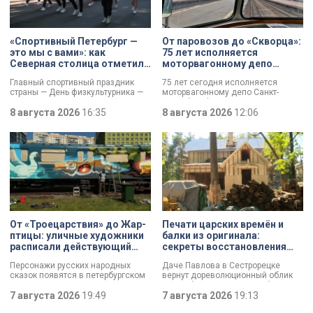
«Спортивный Петербург —
От паровозов до «Скворца»:
это мы с вами»: как
75 лет исполняется
Северная столица отметила
моторвагонному депо
День физкультурника
Санкт-Петербург-
Главный спортивный праздник
75 лет сегодня исполняется
Финляндский
страны — День физкультурника —
моторвагонному депо Санкт-
отмечают в России. Всех
Петербург-Финляндский.
причастных поздравил президент
8 августа 2026
16:35
Появление этого объекта для
8 августа 2026
12:06
Владимир Путин, отметив:
железной дороги стало поистине
продолжается обновление и
знаковым: паровозы уступили
создание стадионов,
место электричкам. Изначально
тренировочных баз и
выполняли 13 пар рейсов, сейчас
спортплощадок. К петербуржцам
— почти в 20 раз больше. В парке
обратился губернатор Александр
предприятия — современные
Беглов. Он подчеркнул: именно в
вагоны и ретро-составы.
городе на Неве зародились
традиции футбола, фигурного
катания, тяжёлой и лёгкой
атлетики, плавания и триатлона.
От «Троецарствия» до Жар-
Печати царских времён и
Тысячи спортсменов разного
птицы: уличные художники
балки из оригинала:
возраста сегодня собрались на
расписали действующий
секреты восстановления
Крестовском острове.
состав метро Петербурга
дачи Павлова
Персонажи русских народных
Даче Павлова в Сестрорецке
сказок появятся в петербургском
вернут дореволюционный облик
подземном царстве! В депо
по особой программе «Рубль за
«Выборгское» завершился
7 августа 2026
19:49
метр». Это льготная арендная
7 августа 2026
19:13
масштабный съезд лучших
ставка, которая действует для