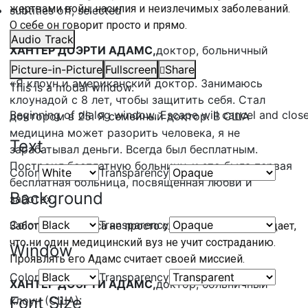
жертвами войн, насилия и неизлечимых заболеваний.
subtitles off
, selected
О себе он говорит просто и прямо.
Audio Track
ХАНТЕР ДОЭРТИ АДАМС,
доктор, больничный
клоун (США):
Picture-in-Picture
Fullscreen
Share
«Я клоун и американский доктор. Занимаюсь
This is a modal window.
клоунадой с 8 лет, чтобы защитить себя. Стал
Beginning of dialog window. Escape will cancel and clos
доктором в 25. Я семейный доктор. В США
медицина может разорить человека, я не
Text
зарабатывал деньги. Всегда был бесплатным.
Построил бесплатную больницу, и это была первая
Color
Transparency
бесплатная больница, посвященная любви и
Background
заботе».
Color
Transparency
Забота для Адамса не просто слово. Клоун утверждает,
что ни один медицинский вуз не учит состраданию.
Window
Проявлять его Адамс считает своей миссией.
Color
Transparency
ХАНТЕР ДОЭРТИ АДАМС,
доктор, больничный
Font Size
клоун (США):