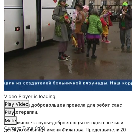
Video Player is loading.
Play Video
Делегация добровольцев провела для ребят санс
смехотерапии.
Play
Mute
Больничные клоуны-добровольцы сегодня посетили
Current Time
0:00
детскую больницу имени Филатова. Представители 20