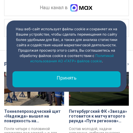
Наш канал в
Наш канал в
Наш веб-сайт использует файлы cookie и сохраняет их на
Вашем устройстве, чтобы сделать перемещения по сайту
более удобными для Вас, а также для анализа статистики
сайта и содействия нашей маркетинговой деятельности.
Продолжая просмотр этого сайта, Вы соглашаетесь на
обработку файлов cookie в соответствии с
Политикой
использования АО «ГАТР» файлов cookie
.
Репортаж
Ещё
Принять
Тоннелепроходческий щит
Петербургский ФК «Звезда»
«Надежда» вышел на
готовится к матчу второго
поверхность на
раунда «Пути регионов»
Шуваловском проспекте
Кубка России
Почти четыре с половиной
Состав молодой, задачи
километра под землей – и для
серьезные, амбиции высокие.