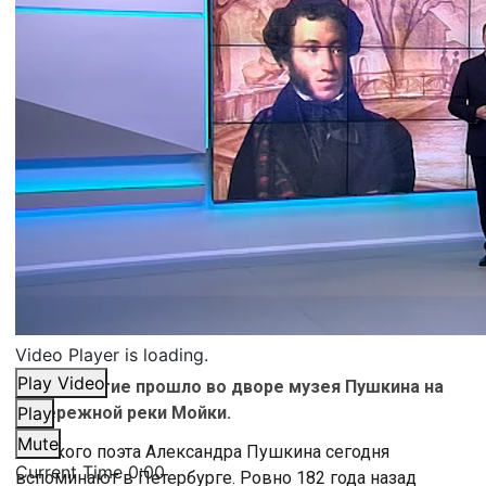
Video Player is loading.
Play Video
Мероприятие прошло во дворе музея Пушкина на
набережной реки Мойки.
Play
Mute
Великого поэта Александра Пушкина сегодня
Current Time
0:00
вспоминают в Петербурге. Ровно 182 года назад