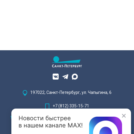
197022, Санкт-Петербург, ул. Чапыгина, 6
+7 (812) 335-15-71
Новости быстрее
Внимание! Отдельные видеоматериалы, размещенные на настоящем
сайте, могут содержать информацию, предназначенную для лиц,
в нашем канале MAX!
достигших 18 лет.