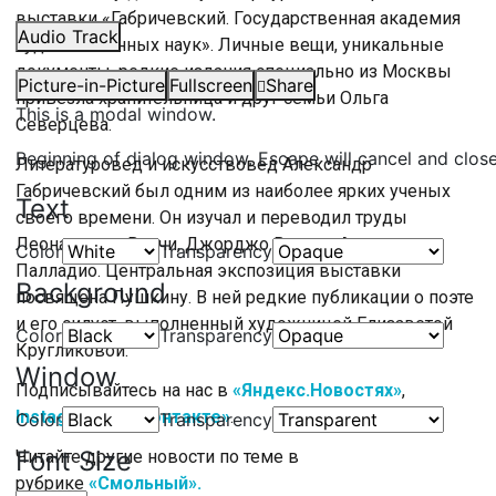
выставки «Габричевский. Государственная академия
Audio Track
художественных наук». Личные вещи, уникальные
документы, редкие издания специально из Москвы
Picture-in-Picture
Fullscreen
Share
привезла хранительница и друг семьи Ольга
This is a modal window.
Северцева.
Beginning of dialog window. Escape will cancel and clos
Литературовед и искусствовед Александр
Габричевский был одним из наиболее ярких ученых
Text
своего времени. Он изучал и переводил труды
Леонардо да Винчи, Джорджо Вазари, Андреа
Color
Transparency
Палладио. Центральная экспозиция выставки
Background
посвящена Пушкину. В ней редкие публикации о поэте
и его силуэт, выполненный художницей Елизаветой
Color
Transparency
Кругликовой.
Window
Подписывайтесь на нас в
«Яндекс.Новостях»
,
Instagram
и
«ВКонтакте»
.
Color
Transparency
Font Size
Читайте другие новости по теме в
рубрике
«Смольный».