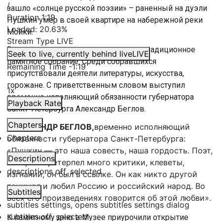
/
зашло «солнце русской поэзии» – раненный на дуэли
Duration
1:19
Пушкин умер в своей квартире на набережной реки
Loaded
:
20.63%
Мойки.
Stream Type
LIVE
Во дворе теперь уже музея прошло традиционное
Seek to live, currently behind live
LIVE
памятное собрание. Среди собравшихся
Remaining Time
-
1:19
присутствовали деятели литературы, искусства,
горожане. С приветственным словом выступил
1x
временно исполняющий обязанности губернатора
Playback Rate
Санкт-Петербурга Александр Беглов.
Chapters
АЛЕКСАНДР БЕГЛОВ,
временно исполняющий
Chapters
обязанности губернатора Санкт-Петербурга:
«Пушкин — это наша совесть, наша гордость. Поэт,
Descriptions
который претерпел много критики, клеветы,
descriptions off
, selected
изгнаний, он был в ссылке. Он как никто другой
понимал и любил Россию и российский народ. Во
Subtitles
всех его произведениях говорится об этой любви».
subtitles settings
, opens subtitles settings dialog
subtitles off
, selected
К памятному дню в Музее приурочили открытие