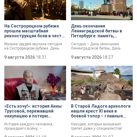
На Сестрорецком рубеже
День окончания
прошла масштабная
Ленинградской битвы в
реконструкция боев в честь
Петербурге: память,
Дня окончания
церемонии и планы по
Музыка орудий звучала сегодня
Сегодня – День окончания
Ленинградской битвы
созданию нового
на Сестрорецком рубеже. День
Ленинградской битвы, День
мемориала
окончания Ленинградской битвы
воинской славы России. В своем
вспоминали и через
9 августа 2026
18:31
обращении губернатор Александр
9 августа 2026
18:27
реконструкции. Масштабное
Беглов и председатель
сражение стало предвестником
Законодательного собрания
будущей Победы.
Александр Бельский отметили:
Ленинград был в центре самого
длительного сражения Великой
Отечественной войны. Победа
имела огромное стратегическое
значение – угроза городу с севера
была ликвидирована.
«Есть хочу!»: история Анны
В Старой Ладоге археологи
Трусовой, пережившей
нашли крест XI века и
оккупацию и потерю
боевой топор – главные
близких в 12 лет
трофеи экспедиции
История каждого человека,
Находки, которые вызывают
прошедшего войну, –
трепет даже у специалистов!
напоминание о цене победы.
Нательный крест возрастом более