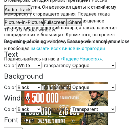
В Кемерово сегодня прибыл президент России
Владимир Путин. Он возложил цветы к стихийному
Audio Track
мемориалу у сгоревшего здания. Позднее глава
государства провел совещание, посвященное
Picture-in-Picture
Fullscreen
Share
ликвидации последствий пожара, а также навестил
This is a modal window.
пострадавших в больницах. Кроме того, он провел
Beginning of dialog window. Escape will cancel and clos
незапланированную встречу с инициативной группой
и пообещал
наказать всех виновных трагедии.
Text
Подписывайтесь на нас в
«Яндекс.Новостях»
.
Color
Transparency
Background
Color
Transparency
Window
Color
Transparency
Font Size