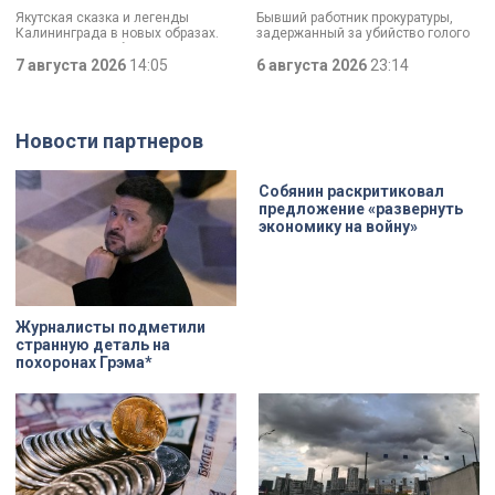
«Моя страна — моя Россия»
почему совершил убийство
Якутская сказка и легенды
Бывший работник прокуратуры,
Калининграда в новых образах.
задержанный за убийство голого
Два юных петербуржца стали
мужчины, рассказал о причинах,
победителями всероссийского
7 августа 2026
14:05
которые толкнули его на страшное
6 августа 2026
23:14
конкурса «Моя страна — моя
преступление. Два года назад он
Россия». Их работы с
вынес мертвеца из дома на улице
использованием бересты, листьев
Луначарского, выдавая
и янтаря дали новое прочтение
бездыханного мужчину за
Новости партнеров
народным сюжетам.
изрядно перебравшего приятеля.
Собянин раскритиковал
предложение «развернуть
экономику на войну»
Журналисты подметили
странную деталь на
похоронах Грэма*