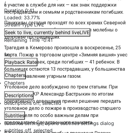
/
а участие в службе для них — как знак поддержки
Duration
0:41
пострадавшим и семьям и родственникам погибших.
Loaded
:
33.77%
Панихиды сегодня проходят по всех храмах Северной
Stream Type
LIVE
столицы. Кроме того, будут отслужены молебны о
Seek to live, currently behind live
LIVE
здоровье пострадавших.
Remaining Time
-
0:41
Трагедия в Кемерово произошла в воскресенье, 25
1x
марта. Пожар в торговом центре «Зимняя вишня» унес
жизни 64 человек, среди погибших — 41 ребенок. В
Playback Rate
больницах остаются 13 пострадавших, у большинства
Chapters
из них отравление угарным газом.
Chapters
Уголовное дело возбуждено по трем статьям. При
этом глава СКР Александр Бастрыкин по итогам
Descriptions
оперативного совещания принял решение передать
descriptions off
, selected
уголовное дело о пожаре в производство старшего
следователя по особо важным делам при
Subtitles
председателе Следственного комитета.
subtitles settings
, opens subtitles settings dialog
subtitles off
, selected